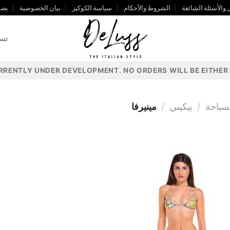
 والأسئلة الشائعة
الشروط والأحكام
سياسة الكوكيز
بيان الخصوصية
بصم
تسج
URRENTLY UNDER DEVELOPMENT. NO ORDERS WILL BE EITHER 
سباحة
/
بيكيني
/
مينيرفا
إضافة
إلى
مفضلة