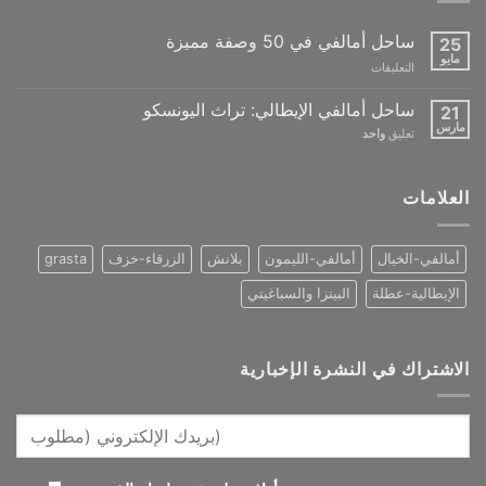
ساحل أمالفي في 50 وصفة مميزة
25
مايو
على
التعليقات
The
Amalfi
ساحل أمالفي الإيطالي: تراث اليونسكو
21
Coast
مارس
تعليق
واحد
in
50
iconic
العلامات
recipes
مغلقة
أمالفي-الخيال
أمالفي-الليمون
بلانش
الزرقاء-خزف
grasta
الإيطالية-عطلة
البيتزا والسباغيتي
الاشتراك في النشرة الإخبارية