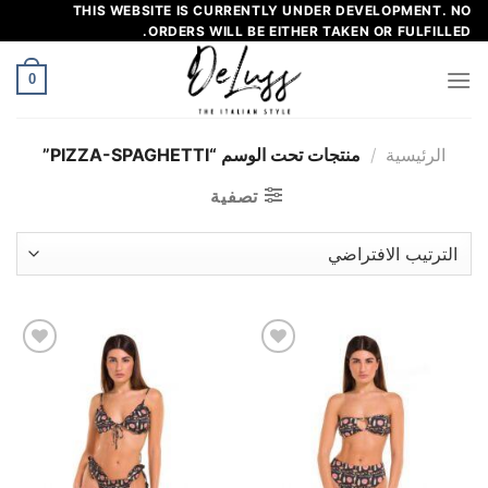
خطي
THIS WEBSITE IS CURRENTLY UNDER DEVELOPMENT. NO
ORDERS WILL BE EITHER TAKEN OR FULFILLED.
لى
لمحتوى
0
الرئيسية
/
منتجات تحت الوسم “PIZZA-SPAGHETTI”
تصفية
إضافة
إضافة
إلى
إلى
مفضلة
مفضلة