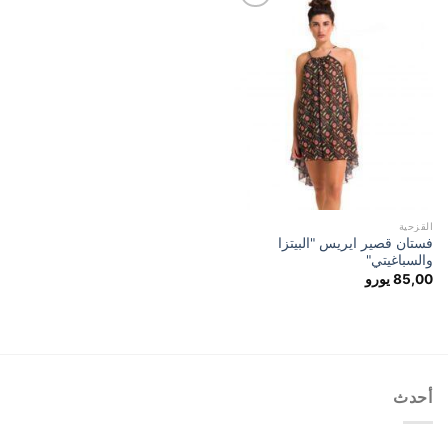
إضافة
إلى
مفضلة
القزحية
فستان قصير ايريس "البيتزا
والسباغيتي"
85,00
يورو
أحدث