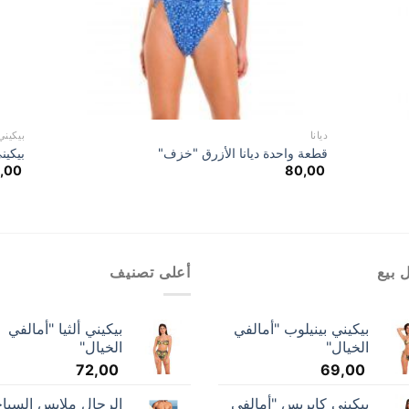
ديانا
بيكيني
قطعة واحدة ديانا الأزرق "خزف"
بيكين
,00
80,00
 بيع
أعلى تصنيف
بيكيني بينيلوب "أمالفي
بيكيني ألثيا "أمالفي
الخيال"
الخيال"
72,00
69,00
بيكيني كابريس "أمالفي
الرجال ملابس السبا