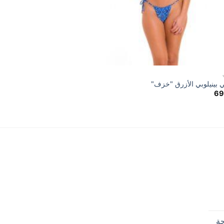
الصنادل
ي بينيلوبي الأزرق "خزف"
الصنادل الأزرق "خزف"
70,00
69
حة