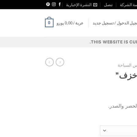
ة الشركة
تنصل
النشرة الإخبارية
0
يل الدخول / تسجيل جديد
عربة /
0,00
يورو
THIS WEBSITE IS C
س السباحة
 "خزف"
الخصر والصدر.