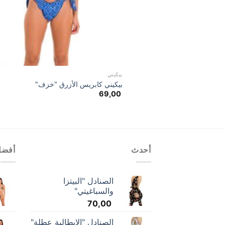
بيكيني
بيكيني كابريس الأزرق "خزف"
69,00
أحدث
أفضل
الصنادل "البيتزا
والسباغيتي"
70,00
الصنادل "الإيطالية عطلة"