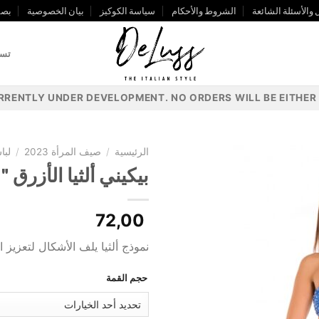
 والأسئلة الشائعة
الشروط والأحكام
سياسة الكوكيز
بيان الخصوصية
بصم
تسج
URRENTLY UNDER DEVELOPMENT. NO ORDERS WILL BE EITHER 
الرئيسية
/
صيف المرأة 2023
/
لبا
بيكيني ألثيا الأزرق
72,00
نموذج ألثيا يلف الأشكال لتعزيز 
حجم القمة