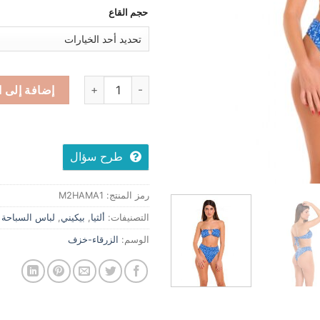
حجم القاع
كمية Bikini Althea "Blue Majolica"
إضافة إلى ا
طرح سؤال
رمز المنتج:
M2HAMA1
التصنيفات:
ألثيا
,
بيكيني
,
لباس السباحة
الوسم:
الزرقاء-خزف