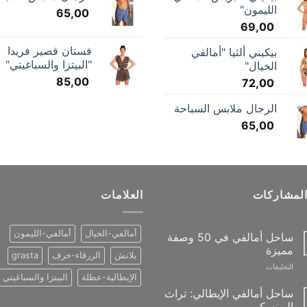
الليمون"
65,00
69,00
فستان قصير فريدا
بيكيني ألثيا "أمالفي
"البيتزا والسباغيتي"
الخيال"
85,00
72,00
الرجال ملابس السباحة
65,00
المشاركات
العلامات
أمالفي-الخيال
أمالفي-الليمون
ساحل أمالفي في 50 وصفة
مميزة
بلانش
الزرقاء-خزف
grasta
على
التعليقات
الإيطالية-عطلة
البيتزا والسباغيتي
The
Amalfi
ساحل أمالفي الإيطالي: تراث
Coast
اليونسكو