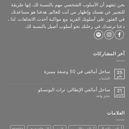
نحن نتفهم أن الأسلوب الشخصي مهم بالنسبة لك. إنها طريقة
للتعبير عن نفسك وإظهار من أنت للعالم. هدفنا هو مساعدتك
في العثور على أسلوبك الفريد مع مواكبة أحدث الاتجاهات. لذا ،
دعنا نرشدك في رحلتك نحو أسلوب أصيل بالنسبة لك.
آخر المشاركات
ساحل أمالفي في 50 وصفة مميزة
25
مايو
على
التعليقات
The
Amalfi
ساحل أمالفي الإيطالي: تراث اليونسكو
21
Coast
مارس
تعليق
واحد
in
50
iconic
العلامات
recipes
مغلقة
أمالفي-الخيال
أمالفي-الليمون
بلانش
الزرقاء-خزف
grasta