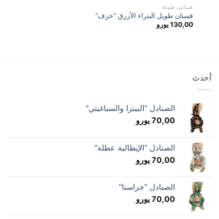
فساتين طويلة
فستان طويل البتراء الأزرق "خزف"
130,00
يورو
أحدث
الصنادل "البيتزا والسباغيتي"
70,00
يورو
الصنادل "الإيطالية عطلة"
70,00
يورو
الصنادل "جراستا"
70,00
يورو