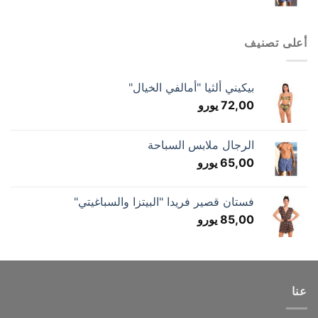
أعلى تصنيف
بيكيني ألثيا "أمالفي الخيال"
72,00
يورو
الرجال ملابس السباحة
65,00
يورو
فستان قصير فريدا "البيتزا والسباغيتي"
85,00
يورو
عنا